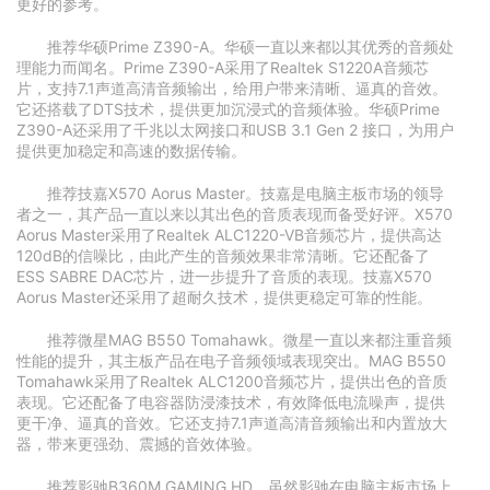
更好的参考。
推荐华硕Prime Z390-A。华硕一直以来都以其优秀的音频处
理能力而闻名。Prime Z390-A采用了Realtek S1220A音频芯
片，支持7.1声道高清音频输出，给用户带来清晰、逼真的音效。
它还搭载了DTS技术，提供更加沉浸式的音频体验。华硕Prime
Z390-A还采用了千兆以太网接口和USB 3.1 Gen 2 接口，为用户
提供更加稳定和高速的数据传输。
推荐技嘉X570 Aorus Master。技嘉是电脑主板市场的领导
者之一，其产品一直以来以其出色的音质表现而备受好评。X570
Aorus Master采用了Realtek ALC1220-VB音频芯片，提供高达
120dB的信噪比，由此产生的音频效果非常清晰。它还配备了
ESS SABRE DAC芯片，进一步提升了音质的表现。技嘉X570
Aorus Master还采用了超耐久技术，提供更稳定可靠的性能。
推荐微星MAG B550 Tomahawk。微星一直以来都注重音频
性能的提升，其主板产品在电子音频领域表现突出。MAG B550
Tomahawk采用了Realtek ALC1200音频芯片，提供出色的音质
表现。它还配备了电容器防浸漆技术，有效降低电流噪声，提供
更干净、逼真的音效。它还支持7.1声道高清音频输出和内置放大
器，带来更强劲、震撼的音效体验。
推荐影驰B360M GAMING HD。虽然影驰在电脑主板市场上