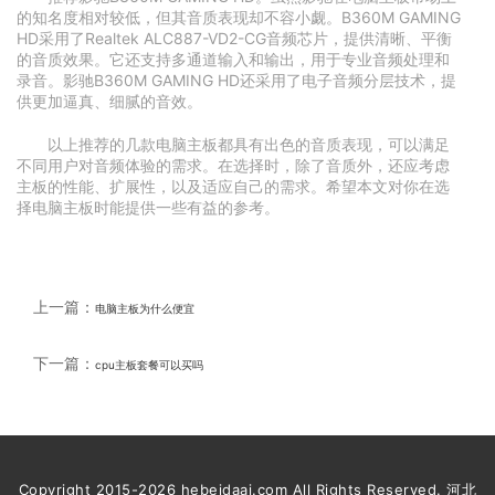
的知名度相对较低，但其音质表现却不容小觑。B360M GAMING
HD采用了Realtek ALC887-VD2-CG音频芯片，提供清晰、平衡
的音质效果。它还支持多通道输入和输出，用于专业音频处理和
录音。影驰B360M GAMING HD还采用了电子音频分层技术，提
供更加逼真、细腻的音效。
以上推荐的几款电脑主板都具有出色的音质表现，可以满足
不同用户对音频体验的需求。在选择时，除了音质外，还应考虑
主板的性能、扩展性，以及适应自己的需求。希望本文对你在选
择电脑主板时能提供一些有益的参考。
上一篇：
电脑主板为什么便宜
下一篇：
cpu主板套餐可以买吗
Copyright 2015-2026 hebeidaai.com All Rights Reserved. 河北