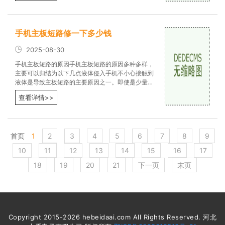
手机主板短路修一下多少钱
2025-08-30
手机主板短路的原因手机主板短路的原因多种多样，
主要可以归结为以下几点液体侵入手机不小心接触到
液体是导致主板短路的主要原因之一。即使是少量的
水或饮料，进入手机内部后
查看详情>>
首页
1
2
3
4
5
6
7
8
9
10
11
12
13
14
15
16
17
18
19
20
21
下一页
末页
Copyright 2015-2026 hebeidaai.com All Rights Reserved. 河北